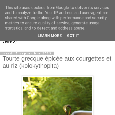
This site uses cookies from Google to deliver its services
Un peu gay dans les
and to analyze traffic. Your IP address and user-agent are
shared with Google along with performance and security
coings...
metrics to ensure quality of service, generate usage
statistics, and to detect and address abuse.
Découvrir le monde. Assiette après assiette. Verre après
LEARN MORE
GOT IT
verre ;-)
mardi 5 septembre 2023
Tourte grecque épicée aux courgettes et
au riz (kolokythopita)