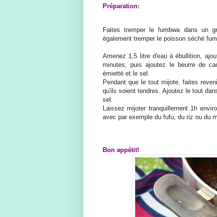
Préparation:
Faites tremper le fumbwa dans un gr
également tremper le poisson séché fum
Amenez 1,5 litre d'eau à ébullition, aj
minutes, puis ajoutez le beurre de ca
émietté et le sel.
Pendant que le tout mijote, faites reven
qu'ils soient tendres. Ajoutez le tout da
sel.
Laissez mijoter tranquillement 1h envir
avec par exemple du fufu, du riz ou du 
Bon appétit!