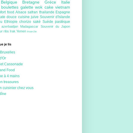
e
Belgique
Bretagne
Grèce
Italie
e
boulettes
galette
wok
cake
vietnam
fort food
Alsace
safran
thailande
Espagne
tate douce
cuisine juive
Souvenir d'Islande
ou
Ethiopie
chorizo
saké
Suède
pastèque
e
azerbaidjan
Madagascar
Souvenir du Japon
eur
ribs
Irak
Yemen
insecte
e je lis
Bruxelles
d'Or
 et Cassonade
 and Food
ne à 4 mains
en treasures
n cuisinier chez vous
dîne