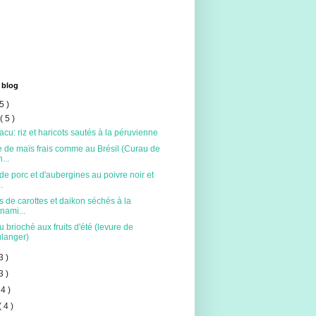
 blog
5 )
t
( 5 )
acu: riz et haricots sautés à la péruvienne
 de maïs frais comme au Brésil (Curau de
...
de porc et d'aubergines au poivre noir et
.
s de carottes et daikon séchés à la
tnami...
 brioché aux fruits d'été (levure de
langer)
3 )
3 )
 4 )
( 4 )