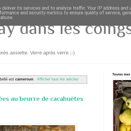
deliver its services and to analyze traffic. Your IP address and
formance and security metrics to ensure quality of service, ge
 abuse.
y dans les coings.
rès assiette. Verre après verre ;-)
Toutes mes 
ibellé est
cameroun
.
Afficher tous les articles
tées au beurre de cacahuètes