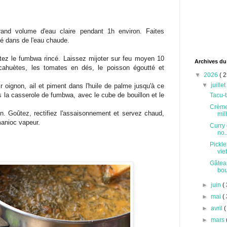
and volume d'eau claire pendant 1h environ. Faites
é dans de l'eau chaude.
outez le fumbwa rincé. Laissez mijoter sur feu moyen 10
Archives du
cahuètes, les tomates en dés, le poisson égoutté et
▼
2026
( 2
▼
juille
ir oignon, ail et piment dans l'huile de palme jusqu'à ce
ns la casserole de fumbwa, avec le cube de bouillon et le
Tacu-t
Crème
on. Goûtez, rectifiez l'assaisonnement et servez chaud,
milh
manioc vapeur.
Curry 
no..
Pickle
vie
Gâteau
bou
►
juin
( 
►
mai
( 
►
avril
(
►
mars