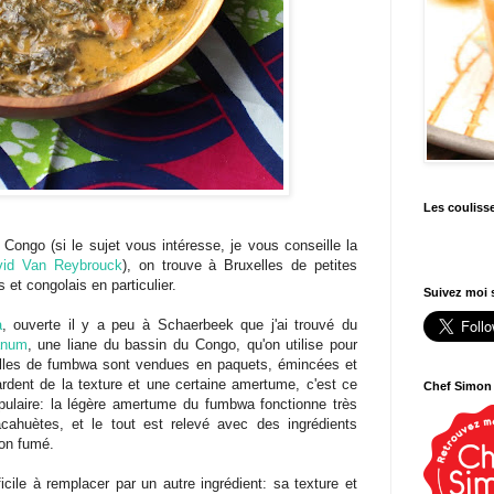
Les couliss
Congo (si le sujet vous intéresse, je vous conseille la
avid Van Reybrouck
), on trouve à Bruxelles de petites
 et congolais en particulier.
Suivez moi s
a
, ouverte il y a peu à Schaerbeek que j'ai trouvé du
anum
, une liane du bassin du Congo, qu'on utilise pour
illes de fumbwa sont vendues en paquets, émincées et
dent de la texture et une certaine amertume, c'est ce
Chef Simon
populaire: la légère amertume du fumbwa fonctionne très
ahuètes, et le tout est relevé avec des ingrédients
son fumé.
ile à remplacer par un autre ingrédient: sa texture et