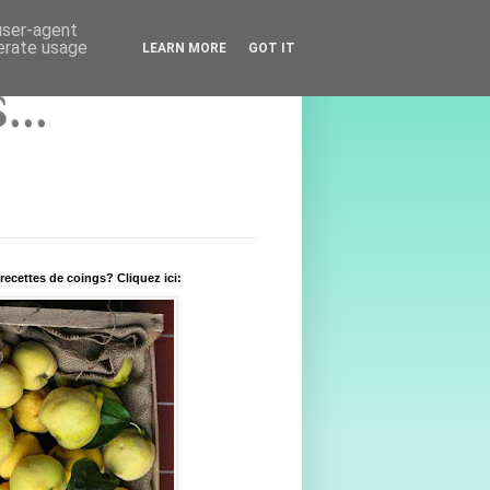
 user-agent
nerate usage
LEARN MORE
GOT IT
..
recettes de coings? Cliquez ici: