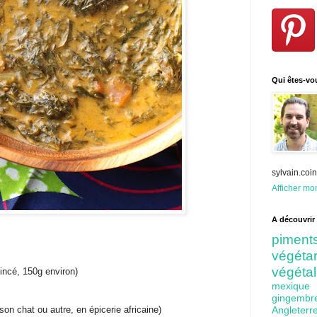
Qui êtes-vo
sylvain.co
Afficher mon
A découvrir 
pime
végét
végéta
ncé, 150g environ)
mexiq
gingem
on chat ou autre, en épicerie africaine)
Angleter