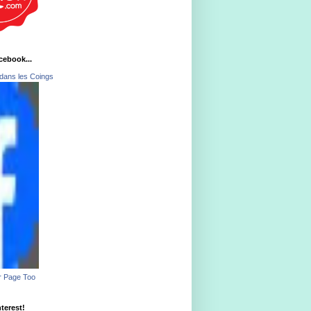
acebook...
dans les Coings
r Page Too
nterest!