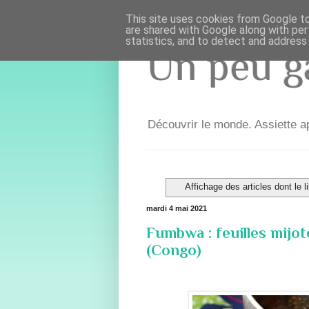
This site uses cookies from Google to 
are shared with Google along with per
statistics, and to detect and address
Un peu ga
Découvrir le monde. Assiette ap
Affichage des articles dont le l
mardi 4 mai 2021
Fumbwa : feuilles mijo
(Congo)