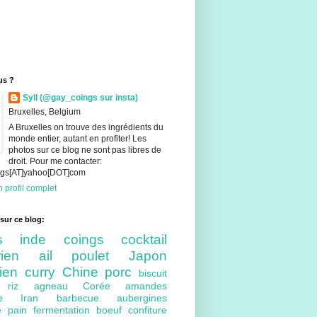
us ?
Syll (@gay_coings sur insta)
Bruxelles, Belgium
A Bruxelles on trouve des ingrédients du
monde entier, autant en profiter! Les
photos sur ce blog ne sont pas libres de
droit. Pour me contacter:
ings[AT]yahoo[DOT]com
 profil complet
sur ce blog:
nts
inde
coings
cocktail
arien
ail
poulet
Japon
lien
curry
Chine
porc
biscuit
ue
riz
agneau
Corée
amandes
bre
Iran
barbecue
aubergines
re
pain
fermentation
boeuf
confiture