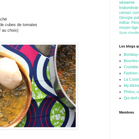
sésam
Indonési
cerises
com
Géorgie
pa
aché
mithai
Pér
 de cubes de tomates
moyen-âg
f au choix)
Syrie
choufl
Les blogs qu
Bombay-
Boucles 
Crumble
Fashion
La Cuisi
My kitch
Philou, u
Qui dort 
Membres