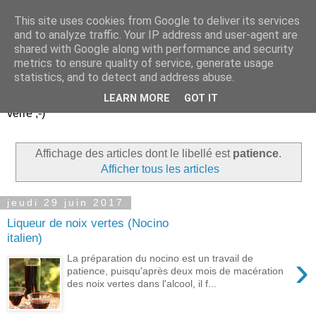
This site uses cookies from Google to deliver its services
Un peu gay dans les
and to analyze traffic. Your IP address and user-agent are
shared with Google along with performance and security
coings...
metrics to ensure quality of service, generate usage
statistics, and to detect and address abuse.
Découvrir le monde. Assiette après assiette. Verre après
LEARN MORE
GOT IT
verre ;-)
Affichage des articles dont le libellé est
patience
.
Afficher tous les articles
jeudi 29 juin 2017
Liqueur de noix vertes (Nocino
italien)
›
La préparation du nocino est un travail de
patience, puisqu'après deux mois de macération
des noix vertes dans l'alcool, il f...