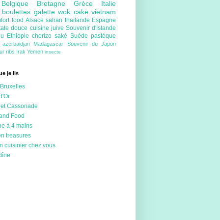
e
Belgique
Bretagne
Grèce
Italie
e
boulettes
galette
wok
cake
vietnam
fort food
Alsace
safran
thailande
Espagne
tate douce
cuisine juive
Souvenir d'Islande
ou
Ethiopie
chorizo
saké
Suède
pastèque
e
azerbaidjan
Madagascar
Souvenir du Japon
eur
ribs
Irak
Yemen
insecte
e je lis
Bruxelles
d'Or
 et Cassonade
 and Food
ne à 4 mains
en treasures
n cuisinier chez vous
dîne