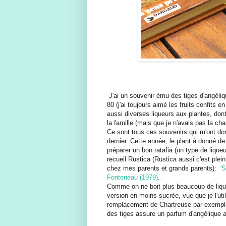
J'ai un souvenir ému des tiges d'angél
80 (j'ai toujours aimé les fruits confits 
aussi diverses liqueurs aux plantes, dont
la famille (mais que je n'avais pas la ch
Ce sont tous ces souvenirs qui m'ont don
dernier. Cette année, le plant à donné de 
préparer un bon ratafia (un type de liqueu
recueil Rustica (Rustica aussi c'est ple
chez mes parents et grands parents):
'
Fonteneau (1979)
.
Comme on ne boit plus beaucoup de liqueu
version en moins sucrée, vue que je l'uti
remplacement de Chartreuse par exemple).
des tiges assure un parfum d'angélique a