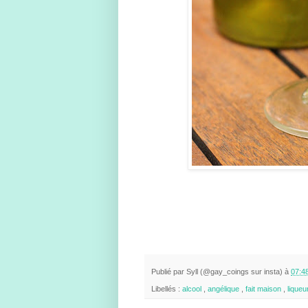
Publié par
Syll (@gay_coings sur insta)
à
07:4
Libellés :
alcool
,
angélique
,
fait maison
,
liqueu