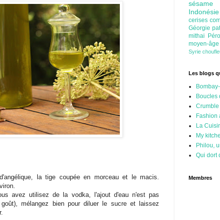
sésam
Indonési
cerises
com
Géorgie
pa
mithai
Pér
moyen-âg
Syrie
choufl
Les blogs qu
Bombay-
Boucles 
Crumble
Fashion
La Cuisi
My kitch
Philou, u
Qui dort 
e d'angélique, la tige coupée en morceau et le macis.
Membres
iron.
vous avez utilisez de la vodka, l'ajout d'eau n'est pas
 goût), mélangez bien pour diluer le sucre et laissez
r.