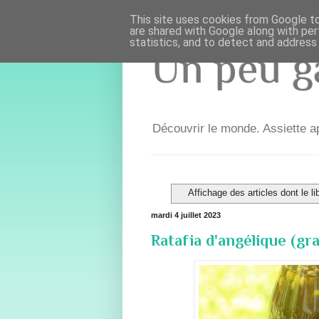
This site uses cookies from Google to 
are shared with Google along with per
statistics, and to detect and address
Un peu ga
Découvrir le monde. Assiette ap
Affichage des articles dont le li
mardi 4 juillet 2023
Ratafia d'angélique (gra