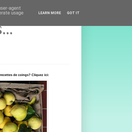
 user-agent
nerate usage
LEARN MORE
GOT IT
..
recettes de coings? Cliquez ici: