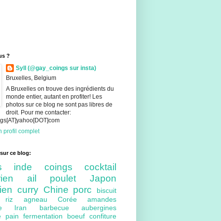
us ?
Syll (@gay_coings sur insta)
Bruxelles, Belgium
A Bruxelles on trouve des ingrédients du
monde entier, autant en profiter! Les
photos sur ce blog ne sont pas libres de
droit. Pour me contacter:
ings[AT]yahoo[DOT]com
 profil complet
sur ce blog:
nts
inde
coings
cocktail
arien
ail
poulet
Japon
lien
curry
Chine
porc
biscuit
ue
riz
agneau
Corée
amandes
bre
Iran
barbecue
aubergines
re
pain
fermentation
boeuf
confiture