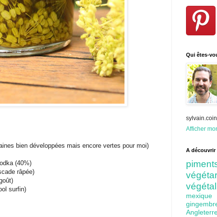
Qui êtes-vo
sylvain.co
Afficher mon
raines bien développées mais encore vertes pour moi)
A découvrir 
pime
 vodka (40%)
scade râpée)
végét
goût)
végéta
ol surfin)
mexiq
gingem
Angleter