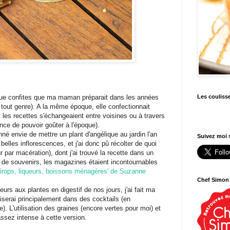
ique confites que ma maman préparait dans les années
Les couliss
en tout genre). A la même époque, elle confectionnait
 les recettes s'échangeaient entre voisines ou à travers
ance de pouvoir goûter à l'époque).
né envie de mettre un plant d'angélique au jardin l'an
Suivez moi s
belles inflorescences, et j'ai donc pû récolter de quoi
r par macération), dont j'ai trouvé la recette dans un
in de souvenirs, les magazines étaient incontournables
Sirops, liqueurs, boissons ménagères' de Suzanne
Chef Simon
rs aux plantes en digestif de nos jours, j'ai fait ma
liserai principalement dans des cocktails (en
 L'utilisation des graines (encore vertes pour moi) et
ssez intense à cette version.