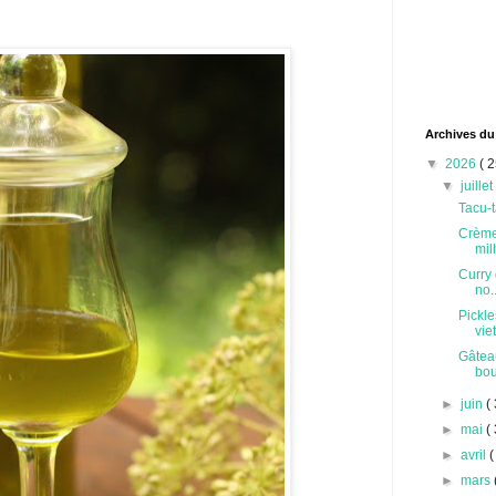
Archives du
▼
2026
( 2
▼
juille
Tacu-t
Crème
milh
Curry 
no..
Pickle
vie
Gâteau
bou
►
juin
( 
►
mai
( 
►
avril
(
►
mars