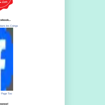
acebook...
dans les Coings
r Page Too
nterest!