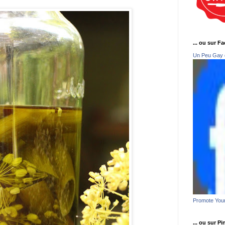
... ou sur F
Un Peu Gay 
Promote You
... ou sur Pi