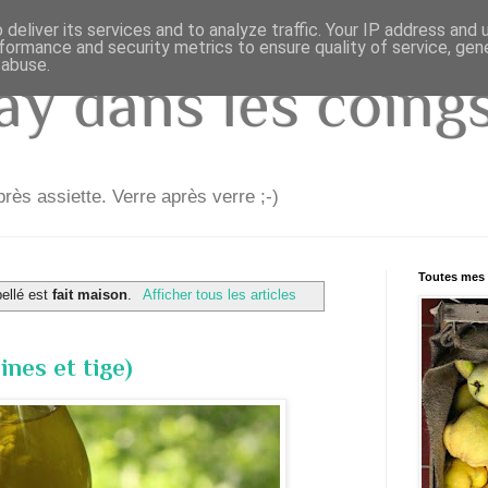
deliver its services and to analyze traffic. Your IP address and
formance and security metrics to ensure quality of service, ge
 abuse.
y dans les coings.
rès assiette. Verre après verre ;-)
Toutes mes 
bellé est
fait maison
.
Afficher tous les articles
ines et tige)