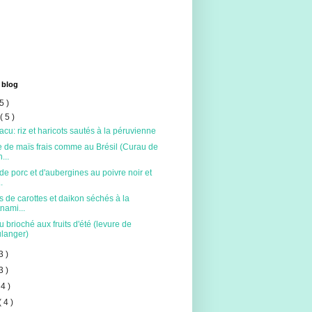
 blog
5 )
t
( 5 )
acu: riz et haricots sautés à la péruvienne
 de maïs frais comme au Brésil (Curau de
...
de porc et d'aubergines au poivre noir et
.
s de carottes et daikon séchés à la
tnami...
 brioché aux fruits d'été (levure de
langer)
3 )
3 )
 4 )
( 4 )