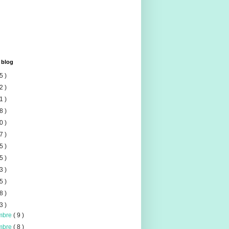
 blog
5 )
2 )
1 )
8 )
0 )
7 )
5 )
5 )
3 )
5 )
8 )
3 )
mbre
( 9 )
mbre
( 8 )