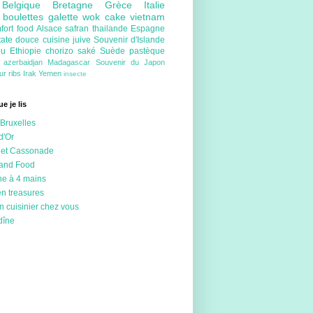
e
Belgique
Bretagne
Grèce
Italie
e
boulettes
galette
wok
cake
vietnam
fort food
Alsace
safran
thailande
Espagne
tate douce
cuisine juive
Souvenir d'Islande
ou
Ethiopie
chorizo
saké
Suède
pastèque
e
azerbaidjan
Madagascar
Souvenir du Japon
eur
ribs
Irak
Yemen
insecte
e je lis
Bruxelles
d'Or
 et Cassonade
 and Food
ne à 4 mains
en treasures
n cuisinier chez vous
dîne