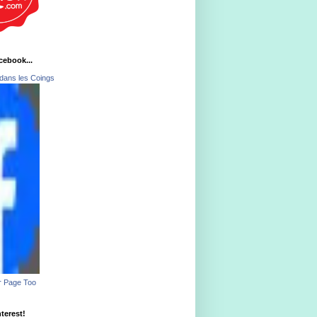
acebook...
dans les Coings
r Page Too
nterest!