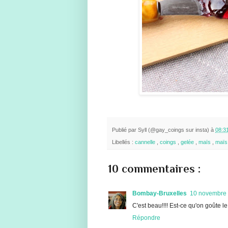
Publié par
Syll (@gay_coings sur insta)
à
08:3
Libellés :
cannelle
,
coings
,
gelée
,
maïs
,
maïs 
10 commentaires :
Bombay-Bruxelles
10 novembre 
C'est beau!!!! Est-ce qu'on goûte l
Répondre