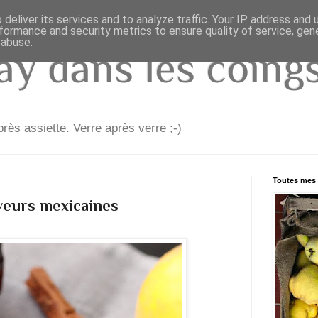
deliver its services and to analyze traffic. Your IP address and
formance and security metrics to ensure quality of service, ge
 abuse.
y dans les coings.
rès assiette. Verre après verre ;-)
Toutes mes 
veurs mexicaines