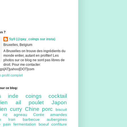
us ?
Syll (@gay_coings sur insta)
Bruxelles, Belgium
A Bruxelles on trouve des ingrédients du
monde entier, autant en profiter! Les
photos sur ce blog ne sont pas libres de
droit. Pour me contacter:
ings[AT]yahoo[DOT]com
 profil complet
sur ce blog:
nts
inde
coings
cocktail
arien
ail
poulet
Japon
lien
curry
Chine
porc
biscuit
ue
riz
agneau
Corée
amandes
bre
Iran
barbecue
aubergines
re
pain
fermentation
boeuf
confiture