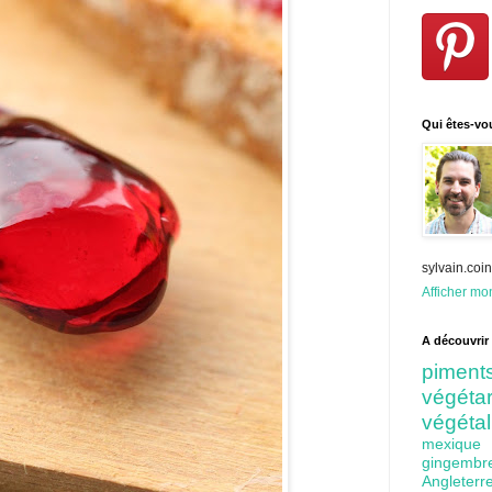
Qui êtes-vo
sylvain.co
Afficher mon
A découvrir 
pime
végét
végéta
mexiq
gingem
Angleter