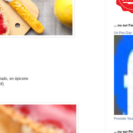
... ou sur F
Un Peu Gay 
rado, en épicerie
if)
Promote You
... ou sur Pi