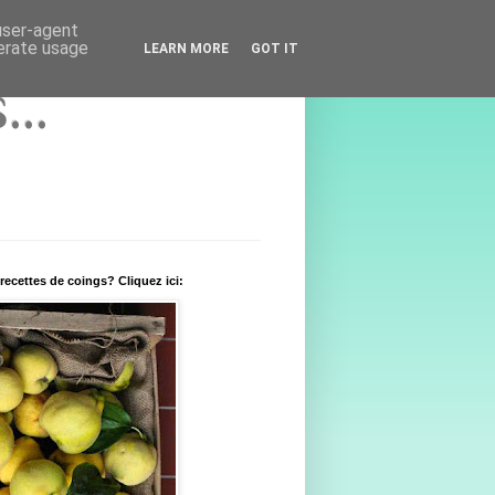
 user-agent
nerate usage
LEARN MORE
GOT IT
..
recettes de coings? Cliquez ici: