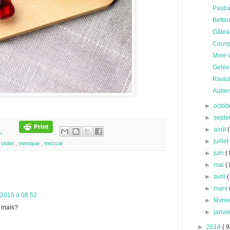
Pastra
Better
Gâtea
Courge
Mole 
Gelée
Raviol
Auberg
►
octob
►
sept
►
août
(
1
►
juille
violet
,
mexique
,
mezcal
►
juin
( 
►
mai
( 
►
avril
(
►
mars
2015 à 08:52
►
févri
e maïs?
►
janvi
►
2014
( 9