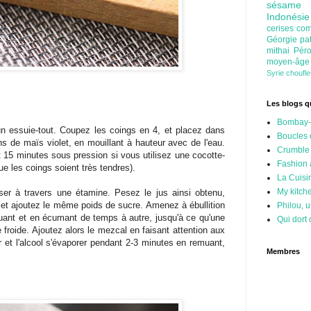
sésam
Indonési
cerises
com
Géorgie
pa
mithai
Pér
moyen-âg
Syrie
choufl
Les blogs qu
Bombay-
un essuie-tout. Coupez les coings en 4, et placez dans
Boucles 
ns de maïs violet, en mouillant à hauteur avec de l'eau.
Crumble
it 15 minutes sous pression si vous utilisez une cocotte-
Fashion
e les coings soient très tendres).
La Cuisi
My kitch
ser à travers une étamine. Pesez le jus ainsi obtenu,
 et ajoutez le même poids de sucre. Amenez à ébullition
Philou, u
uant et en écumant de temps à autre, jusqu'à ce qu'une
Qui dort 
froide. Ajoutez alors le mezcal en faisant attention aux
 et l'alcool s'évaporer pendant 2-3 minutes en remuant,
Membres