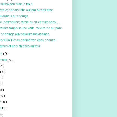
mi maison fumé à froid
ave et panais rôtis au four à l'absinthe
u danois aux coings
 (potimarron) farcie au riz et fruits secs: ...
verde: soupe/sauce verte mexicaine au porc
 de coings aux saveurs mexicaines
is 'Guo Tie' au potimarron et au chorizo
ines et pois chiches au four
re
( 9 )
embre
( 9 )
 5 )
t
( 6 )
8 )
8 )
 5 )
( 9 )
er
( 8 )
er
( 9 )
6 )