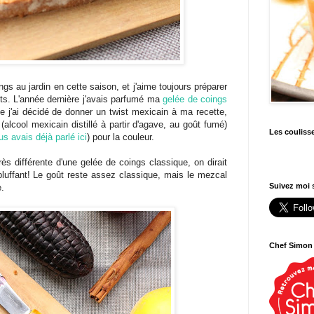
gs au jardin en cette saison, et j'aime toujours préparer
its. L'année dernière j'avais parfumé ma
gelée de coings
ée j'ai décidé de donner un twist mexicain à ma recette,
(alcool mexicain distillé à partir d'agave, au goût fumé)
Les couliss
s avais déjà parlé ici
) pour la couleur.
rès différente d'une gelée de coings classique, on dirait
 bluffant! Le goût reste assez classique, mais le mezcal
Suivez moi s
e.
Chef Simon