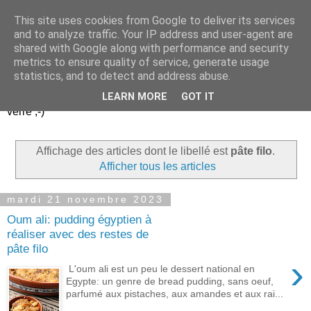
This site uses cookies from Google to deliver its services
Un peu gay dans les
and to analyze traffic. Your IP address and user-agent are
shared with Google along with performance and security
coings...
metrics to ensure quality of service, generate usage
statistics, and to detect and address abuse.
Découvrir le monde. Assiette après assiette. Verre après
LEARN MORE
GOT IT
verre ;-)
Affichage des articles dont le libellé est
pâte filo
.
Afficher tous les articles
mardi 21 novembre 2023
Oum ali: pudding égyptien à
réaliser avec des restes de
pâte filo
›
L'oum ali est un peu le dessert national en
Egypte: un genre de bread pudding, sans oeuf,
parfumé aux pistaches, aux amandes et aux rai...