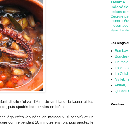
sésam
Indonési
cerises
com
Géorgie
pa
mithai
Pér
moyen-âg
Syrie
choufl
Les blogs qu
Bombay-
Boucles 
Crumble
Fashion
La Cuisi
My kitch
Philou, u
Qui dort 
ml d'huile d'olive, 120ml de vin blanc, le laurier et les
Membres
utes, puis ajoutés les tomates en boîte.
ées égouttées (coupées en morceaux si besoin) et un
ore confire pendant 20 minutes environ, puis ajoutez le