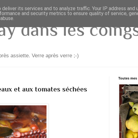
deliver its services and to analyze traffic. Your IP address and
formance and security metrics to ensure quality of service, ge
 abuse.
y dans les coings.
rès assiette. Verre après verre ;-)
Toutes mes 
eaux et aux tomates séchées