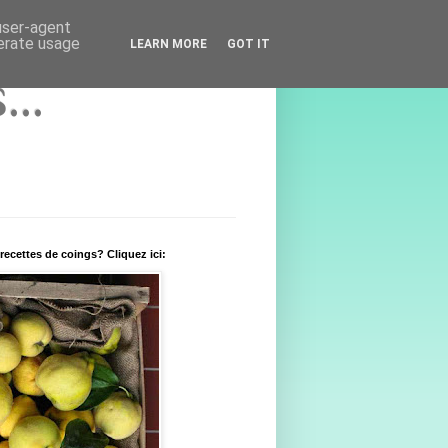
 user-agent
nerate usage
LEARN MORE
GOT IT
..
recettes de coings? Cliquez ici: