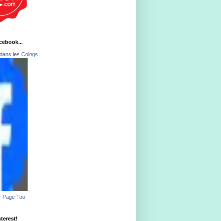
acebook...
dans les Coings
r Page Too
nterest!