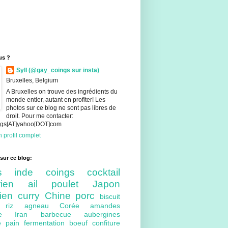
us ?
Syll (@gay_coings sur insta)
Bruxelles, Belgium
A Bruxelles on trouve des ingrédients du
monde entier, autant en profiter! Les
photos sur ce blog ne sont pas libres de
droit. Pour me contacter:
ings[AT]yahoo[DOT]com
 profil complet
sur ce blog:
nts
inde
coings
cocktail
arien
ail
poulet
Japon
lien
curry
Chine
porc
biscuit
ue
riz
agneau
Corée
amandes
bre
Iran
barbecue
aubergines
re
pain
fermentation
boeuf
confiture