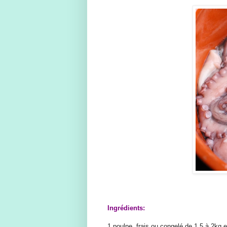
Ingrédients:
1 poulpe, frais ou congelé de 1,5 à 2kg 