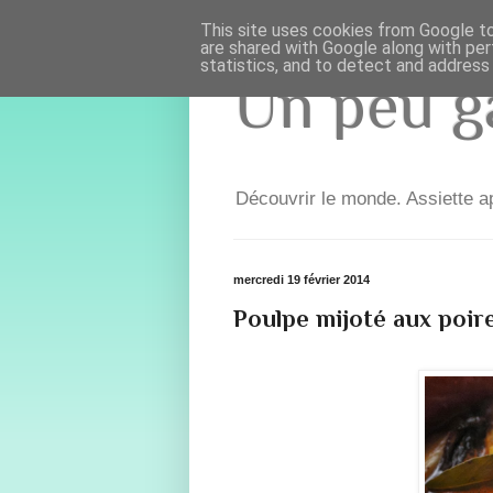
This site uses cookies from Google to 
are shared with Google along with per
statistics, and to detect and address
Un peu ga
Découvrir le monde. Assiette ap
mercredi 19 février 2014
Poulpe mijoté aux poir