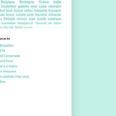
e
Belgique
Bretagne
Grèce
Italie
e
boulettes
galette
wok
cake
vietnam
fort food
Alsace
safran
thailande
Espagne
tate douce
cuisine juive
Souvenir d'Islande
ou
Ethiopie
chorizo
saké
Suède
pastèque
e
azerbaidjan
Madagascar
Souvenir du Japon
eur
ribs
Irak
Yemen
insecte
e je lis
Bruxelles
d'Or
 et Cassonade
 and Food
ne à 4 mains
en treasures
n cuisinier chez vous
dîne