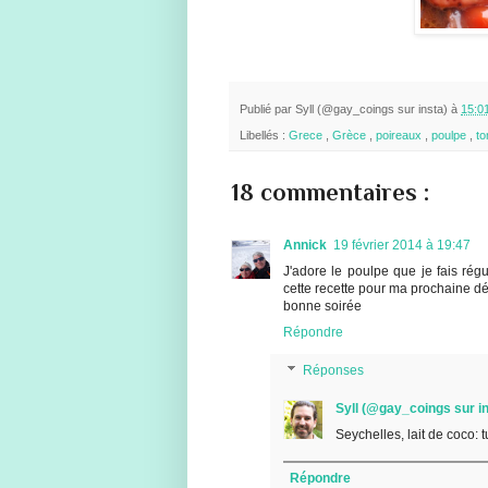
Publié par
Syll (@gay_coings sur insta)
à
15:0
Libellés :
Grece
,
Grèce
,
poireaux
,
poulpe
,
t
18 commentaires :
Annick
19 février 2014 à 19:47
J'adore le poulpe que je fais rég
cette recette pour ma prochaine dé
bonne soirée
Répondre
Réponses
Syll (@gay_coings sur in
Seychelles, lait de coco: tu
Répondre