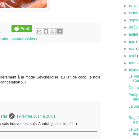
►
nove
►
octob
►
sept
►
août
(
1
►
juille
omates
,
tomates séchées
►
juin
( 
►
mai
( 
►
avril
(
►
mars
▼
févri
Le pr
ulièrement à la mode Seychelloise, au lait de coco, je note
Co
congélation ;-))
Cédrat
Poulpe
sé
La plu
...
sta)
19 février 2014 à 20:01
Ragoût
e p.
 sais trouver les mots, Annick: je suis tenté! ;-)
Le Sa
imp