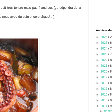
 soit très tendre mais pas filandreux (ça dépendra de la
 nous avec du pain encore chaud! ;-)
Archives du
►
2026
( 2
►
2025
( 6
►
2024
( 7
►
2023
( 7
►
2022
( 8
►
2021
( 8
►
2020
( 8
►
2019
( 8
►
2018
( 8
►
2017
( 8
►
2016
( 8
►
2015
( 9
▼
2014
( 9
►
déce