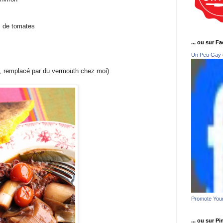
s de tomates
... ou sur F
Un Peu Gay 
, remplacé par du vermouth chez moi)
Promote You
... ou sur Pi