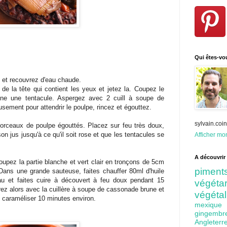
Qui êtes-vo
 et recouvrez d'eau chaude.
de la tête qui contient les yeux et jetez la. Coupez le
une une tentacule. Aspergez avec 2 cuill à soupe de
eusement pour attendrir le poulpe, rincez et égouttez.
sylvain.co
orceaux de poulpe égouttés. Placez sur feu très doux,
on jus jusqu'à ce qu'il soit rose et que les tentacules se
Afficher mon
A découvrir 
upez la partie blanche et vert clair en tronçons de 5cm
pime
Dans une grande sauteuse, faites chauffer 80ml d'huile
eau et faites cuire à découvert à feu doux pendant 15
végét
ez alors avec la cuillère à soupe de cassonade brune et
végéta
z caraméliser 10 minutes environ.
mexiq
gingem
Angleter