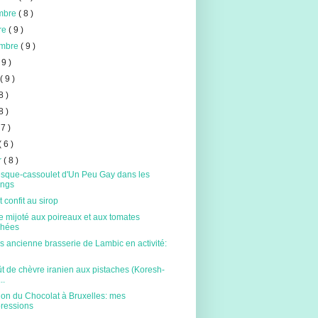
mbre
( 8 )
re
( 9 )
embre
( 9 )
 9 )
t
( 9 )
8 )
8 )
 7 )
( 6 )
er
( 8 )
esque-cassoulet d'Un Peu Gay dans les
ings
 confit au sirop
 mijoté aux poireaux et aux tomates
chées
s ancienne brasserie de Lambic en activité:
 de chèvre iranien aux pistaches (Koresh-
..
lon du Chocolat à Bruxelles: mes
ressions