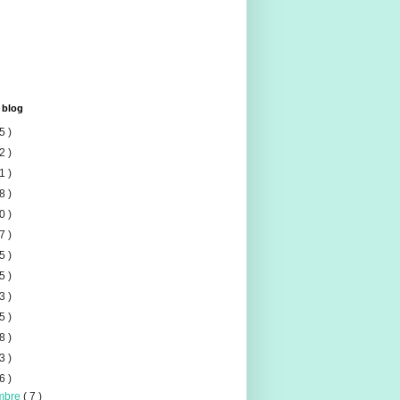
 blog
5 )
2 )
1 )
8 )
0 )
7 )
5 )
5 )
3 )
5 )
8 )
3 )
6 )
mbre
( 7 )