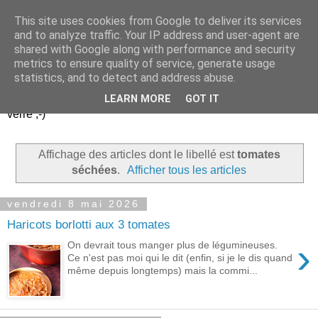
This site uses cookies from Google to deliver its services
Un peu gay dans les
and to analyze traffic. Your IP address and user-agent are
shared with Google along with performance and security
coings...
metrics to ensure quality of service, generate usage
statistics, and to detect and address abuse.
Découvrir le monde. Assiette après assiette. Verre après
LEARN MORE
GOT IT
verre ;-)
Affichage des articles dont le libellé est
tomates
séchées
.
Afficher tous les articles
vendredi 8 mai 2026
Haricots borlotti aux 3 tomates
›
On devrait tous manger plus de légumineuses.
Ce n'est pas moi qui le dit (enfin, si je le dis quand
même depuis longtemps) mais la commi...