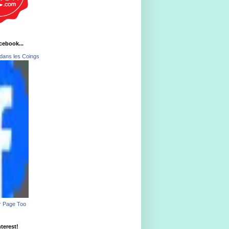
acebook...
dans les Coings
r Page Too
nterest!