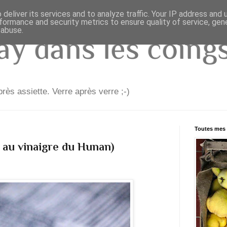
deliver its services and to analyze traffic. Your IP address and
formance and security metrics to ensure quality of service, ge
 abuse.
y dans les coings.
rès assiette. Verre après verre ;-)
Toutes mes 
 au vinaigre du Hunan)