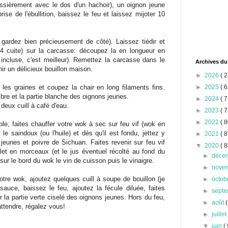
ossièrement avec le dos d'un hachoir), un oignon jeune
rise de l'ébullition, baissez le feu et laissez mijoter 10
 gardez bien précieusement de côté). Laissez tiédir et
3/4 cuite) sur la carcasse: découpez la en longueur en
ncluse, c'est meilleur). Remettez la carcasse dans le
Archives du
enir un délicieux bouillon maison.
►
2026
( 2
 les graines et coupez la chair en long filaments fins.
►
2025
( 6
re et la partie blanche des oignons jeunes.
►
2024
( 7
deux cuill à café d'eau.
►
2023
( 7
►
2022
( 8
e, faites chauffer votre wok à sec sur feu vif (wok en
le saindoux (ou l'huile) et dès qu'il est fondu, jettez y
►
2021
( 8
eunes et poivre de Sichuan. Faites revenir sur feu vif
▼
2020
( 8
ulet en morceaux (et le jus éventuel récolté au fond du
►
déce
sur le bord du wok le vin de cuisson puis le vinaigre.
►
nove
re wok, ajoutez quelques cuill à soupe de bouillon (je
►
octob
a sauce, baissez le feu, ajoutez la fécule diluée, faites
►
sept
r la partie verte ciselé des oignons jeunes. Hors du feu,
►
août
(
ttendre, régalez vous!
►
juille
▼
juin
( 