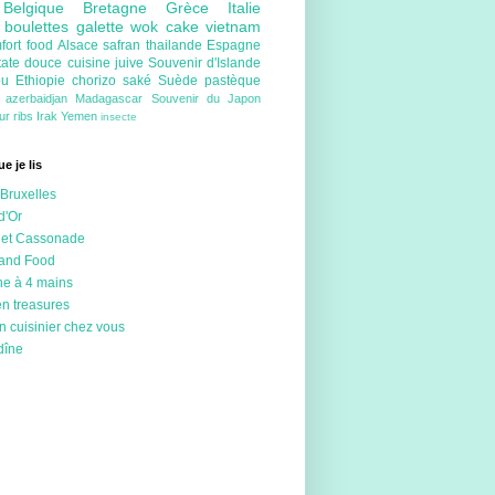
e
Belgique
Bretagne
Grèce
Italie
e
boulettes
galette
wok
cake
vietnam
fort food
Alsace
safran
thailande
Espagne
tate douce
cuisine juive
Souvenir d'Islande
ou
Ethiopie
chorizo
saké
Suède
pastèque
e
azerbaidjan
Madagascar
Souvenir du Japon
eur
ribs
Irak
Yemen
insecte
e je lis
Bruxelles
d'Or
 et Cassonade
 and Food
ne à 4 mains
en treasures
n cuisinier chez vous
dîne