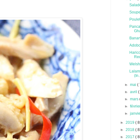
Salade
Soupe 
Poule
Pancak
Gh
Banan
Adobo
Haric
Re
Welsh 
Lalamp
(In.
►
mai
( 
►
avril
(
►
mars
►
févri
►
janvi
►
2019
( 8
►
2018
( 8
►
2017
( 8