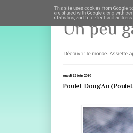
This site uses cookies from Google to 
are shared with Google along with per
statistics, and to detect and address
Un peu ga
Découvrir le monde. Assiette ap
mardi 23 juin 2020
Poulet Dong'An (Poulet