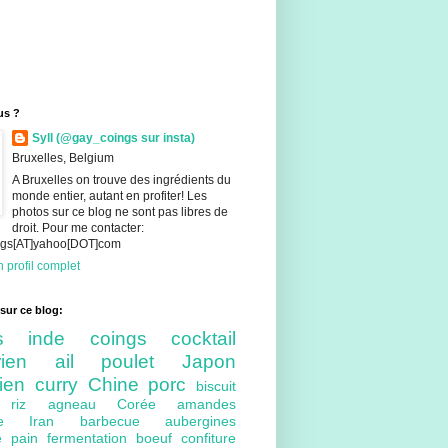
us ?
Syll (@gay_coings sur insta)
Bruxelles, Belgium
A Bruxelles on trouve des ingrédients du
monde entier, autant en profiter! Les
photos sur ce blog ne sont pas libres de
droit. Pour me contacter:
ings[AT]yahoo[DOT]com
 profil complet
sur ce blog:
nts
inde
coings
cocktail
arien
ail
poulet
Japon
lien
curry
Chine
porc
biscuit
ue
riz
agneau
Corée
amandes
bre
Iran
barbecue
aubergines
re
pain
fermentation
boeuf
confiture