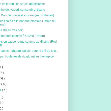
 de fenouil en sauce de pistache
froide: yaourt, concombre, tisane
t Dong'An (Poulet au vinaigre du Hunan)
es salés à la banane plantain (Tatale du
ana)
a Bread très noir
 de porc comme à Cuzco (Perou)
ots en sauce rouge comme au Ghana (Red
d)
cakes : 'gâteau gallois' pour le thé ou le p...
a: boulettes de riz gluant au thon épicé
..
7 )
 7 )
( 6 )
er
( 6 )
er
( 6 )
5 )
3 )
5 )