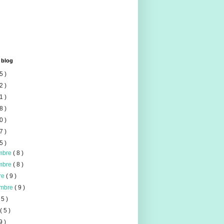
 blog
5 )
2 )
1 )
8 )
0 )
7 )
5 )
mbre
( 8 )
mbre
( 8 )
re
( 9 )
embre
( 9 )
 5 )
t
( 5 )
9 )