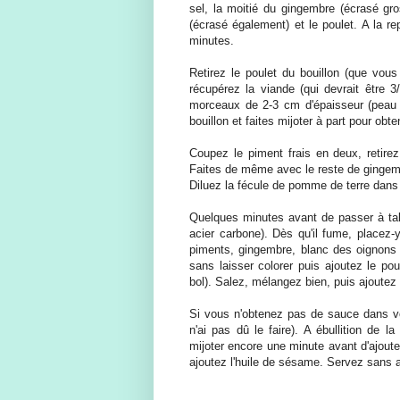
sel, la moitié du gingembre (écrasé gr
(écrasé également) et le poulet. A la rep
minutes.
Retirez le poulet du bouillon (que vous
récupérez la viande (qui devrait être 
morceaux de 2-3 cm d'épaisseur (peau i
bouillon et faites mijoter à part pour obt
Coupez le piment frais en deux, retirez
Faites de même avec le reste de gingemb
Diluez la fécule de pomme de terre dans 
Quelques minutes avant de passer à tabl
acier carbone). Dès qu'il fume, placez-y 
piments, gingembre, blanc des oignons j
sans laisser colorer puis ajoutez le po
bol). Salez, mélangez bien, puis ajoutez 
Si vous n'obtenez pas de sauce dans vot
n'ai pas dû le faire). A ébullition de l
mijoter encore une minute avant d'ajoute
ajoutez l'huile de sésame. Servez sans a