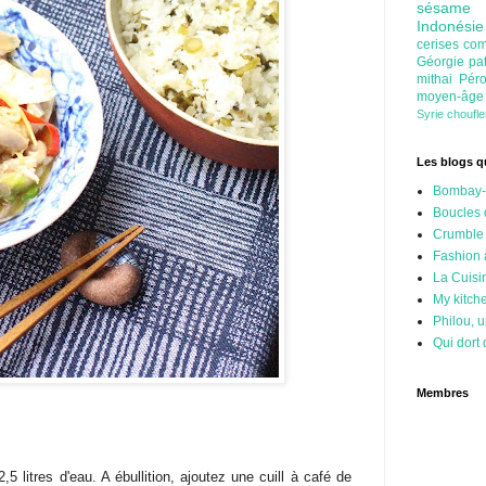
sésam
Indonési
cerises
com
Géorgie
pa
mithai
Pér
moyen-âg
Syrie
choufl
Les blogs qu
Bombay-
Boucles 
Crumble
Fashion
La Cuisi
My kitch
Philou, u
Qui dort 
Membres
,5 litres d'eau. A ébullition, ajoutez une cuill à café de