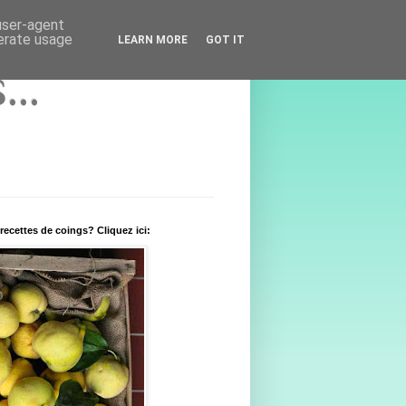
 user-agent
nerate usage
LEARN MORE
GOT IT
..
recettes de coings? Cliquez ici: