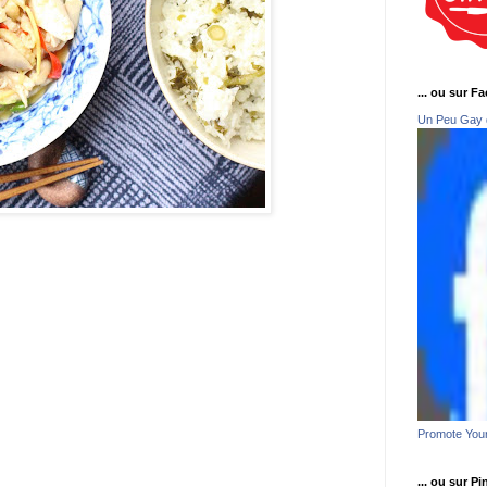
... ou sur F
Un Peu Gay 
Promote You
... ou sur Pi