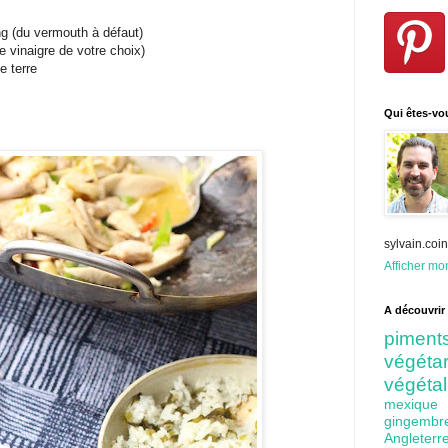
ng (du vermouth à défaut)
re vinaigre de votre choix)
e terre
Qui êtes-vo
sylvain.co
Afficher mon
A découvrir 
pime
végét
végéta
mexiq
gingem
Angleter