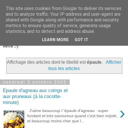
This site uses cookies from Google to deliver its services
Un peu gay dans les
and to analyze traffic. Your IP address and user-agent are
shared with Google along with performance and security
coings...
metrics to ensure quality of service, generate usage
statistics, and to detect and address abuse.
Découvrir le monde. Assiette après assiette. Verre après
LEARN MORE
GOT IT
verre ;-)
Affichage des articles dont le libellé est
épaule
.
Afficher
tous les articles
vendredi 3 octobre 2025
Epaule d'agneau aux coings et
aux pruneaux (à la cocotte-
minute)
›
J'aime beaucoup l 'épaule d'agneau : super
fondant et très savoureux quand c'est bien mijoté,
et beaucoup moins cher que l...