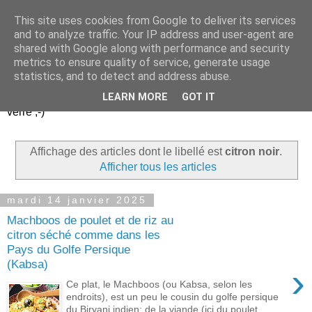
This site uses cookies from Google to deliver its services
Un peu gay dans les
and to analyze traffic. Your IP address and user-agent are
shared with Google along with performance and security
coings...
metrics to ensure quality of service, generate usage
statistics, and to detect and address abuse.
Découvrir le monde. Assiette après assiette. Verre après
LEARN MORE
GOT IT
verre ;-)
Affichage des articles dont le libellé est
citron noir
.
Afficher tous les articles
mardi 14 janvier 2025
Machboos de poulet et de riz au
citron séché comme dans les
Pays du Golfe Persique
(Kabsa)
›
Ce plat, le Machboos (ou Kabsa, selon les
endroits), est un peu le cousin du golfe persique
du Biryani indien: de la viande (ici du poulet, ...