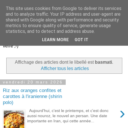
This site uses cookies from Google to deliver its services
Un peu gay dans les
and to analyze traffic. Your IP address and user-agent are
shared with Google along with performance and security
coings...
metrics to ensure quality of service, generate usage
statistics, and to detect and address abuse.
Découvrir le monde. Assiette après assiette. Verre après
LEARN MORE
GOT IT
verre ;-)
Affichage des articles dont le libellé est
basmati
.
Afficher tous les articles
vendredi 20 mars 2026
Riz aux oranges confites et
carottes à l'iranienne (shirin
polo)
›
Aujourd'hui, c'est le printemps, et c'est donc
aussi nouroz, le nouvel an persan. Une date
importante en Iran, qui cette année...