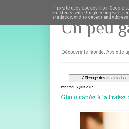
This site uses cookies from Google to 
are shared with Google along with per
statistics, and to detect and address
Un peu ga
Découvrir le monde. Assiette ap
Affichage des articles dont l
vendredi 17 juin 2022
Glace râpée à la fraise 