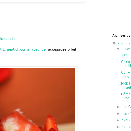
Archives du
d'amandes
▼
2026
( 2
KitchenAid pour shaved ice
, accessoire offert)
▼
juille
Tacu-t
Crème
milh
Curry 
no..
Pickle
vie
Gâteau
bou
►
juin
( 
►
mai
( 
►
avril
(
►
mars