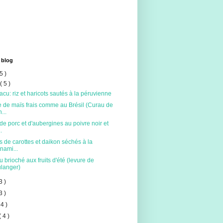
 blog
5 )
t
( 5 )
acu: riz et haricots sautés à la péruvienne
 de maïs frais comme au Brésil (Curau de
...
de porc et d'aubergines au poivre noir et
.
s de carottes et daikon séchés à la
tnami...
 brioché aux fruits d'été (levure de
langer)
3 )
3 )
 4 )
( 4 )