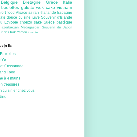
e
Belgique
Bretagne
Grèce
Italie
e
boulettes
galette
wok
cake
vietnam
fort food
Alsace
safran
thailande
Espagne
tate douce
cuisine juive
Souvenir d'Islande
ou
Ethiopie
chorizo
saké
Suède
pastèque
e
azerbaidjan
Madagascar
Souvenir du Japon
eur
ribs
Irak
Yemen
insecte
e je lis
Bruxelles
d'Or
 et Cassonade
 and Food
ne à 4 mains
en treasures
n cuisinier chez vous
dîne