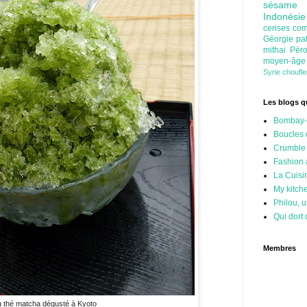
sésam
Indonési
cerises
com
Géorgie
pa
mithai
Pér
moyen-âg
Syrie
choufl
Les blogs qu
Bombay-
Boucles 
Crumble
Fashion
La Cuisi
My kitch
Philou, u
Qui dort 
Membres
u thé matcha dégusté à Kyoto