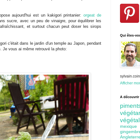
pose aujourd'hui est un kakigori printanier:
orgeat de
ans sucre, avec un peu de vinaigre, pour équilibrer les
rafraîchissant, et surtout chacun peut doser les sirops
Qui êtes-vo
gori c'était dans le jardin d'un temple au Japon, pendant
oto. Je vous ai même retrouvé la photo:
sylvain.co
Afficher mon
A découvrir 
pime
végét
végéta
mexiq
gingem
Angleter