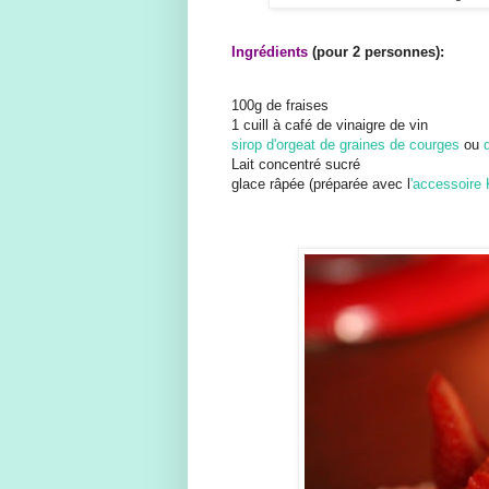
Ingrédients
(pour 2 personnes):
100g de fraises
1 cuill à café de vinaigre de vin
sirop d'orgeat de graines de courges
ou
Lait concentré sucré
glace râpée (préparée avec l
'accessoire 