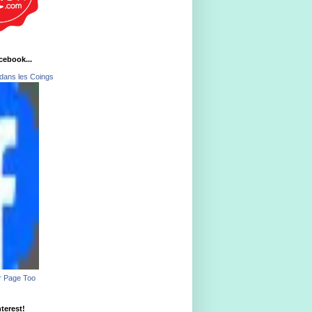
acebook...
dans les Coings
r Page Too
nterest!