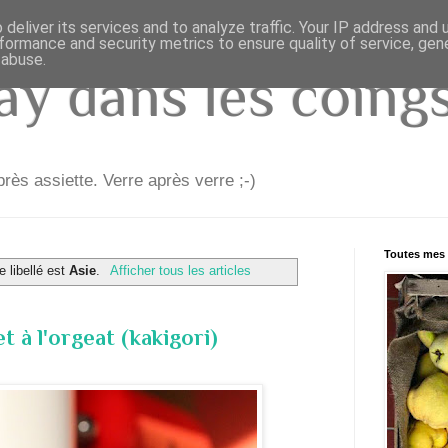
deliver its services and to analyze traffic. Your IP address and
formance and security metrics to ensure quality of service, ge
 abuse.
y dans les coings.
rès assiette. Verre après verre ;-)
Toutes mes 
e libellé est
Asie
.
Afficher tous les articles
et à l'orgeat (kakigori)