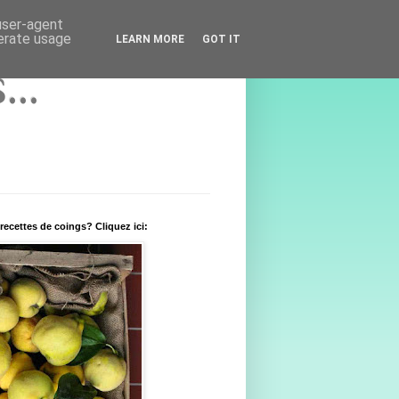
 user-agent
nerate usage
LEARN MORE
GOT IT
..
recettes de coings? Cliquez ici: