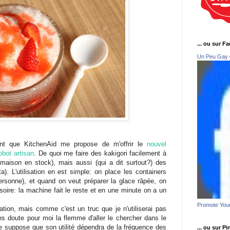
... ou sur F
Un Peu Gay 
ent que KitchenAid me propose de m'offrir le
nouvel
bot artisan
. De quoi me faire des kakigori facilement à
s maison en stock), mais aussi (qui a dit surtout?) des
a). L'utilisation en est simple: on place les containers
ersonne), et quand on veut préparer la glace râpée, on
soire: la machine fait le reste et en une minute on a un
Promote You
sation, mais comme c'est un truc que je n'utiliserai pas
sans doute pour moi la flemme d'aller le chercher dans le
 Je suppose que son utilité dépendra de la fréquence des
... ou sur Pi