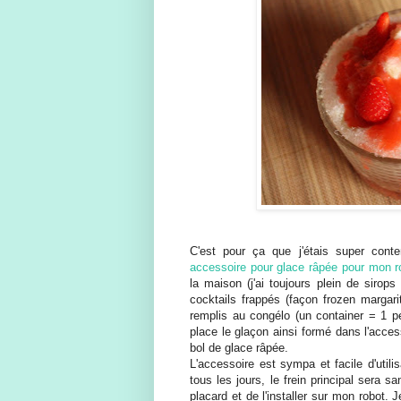
C'est pour ça que j'étais super cont
accessoire pour glace râpée pour mon ro
la maison (j'ai toujours plein de sirop
cocktails frappés (façon frozen margarit
remplis au congélo (un container = 1 p
place le glaçon ainsi formé dans l'acces
bol de glace râpée.
L'accessoire est sympa et facile d'utili
tous les jours, le frein principal sera 
placard et de l'installer sur mon robot.