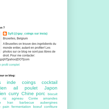
us ?
Syll (@gay_coings sur insta)
Bruxelles, Belgium
A Bruxelles on trouve des ingrédients du
monde entier, autant en profiter! Les
photos sur ce blog ne sont pas libres de
droit. Pour me contacter:
ings[AT]yahoo[DOT]com
 profil complet
sur ce blog:
nts
inde
coings
cocktail
arien
ail
poulet
Japon
lien
curry
Chine
porc
biscuit
ue
riz
agneau
Corée
amandes
bre
Iran
barbecue
aubergines
re
pain
fermentation
boeuf
confiture