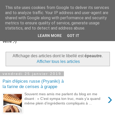
This site uses cookies from Google to deliver its services
Un peu gay dans les
and to analyze traffic. Your IP address and user-agent are
shared with Google along with performance and security
coings...
metrics to ensure quality of service, generate usage
statistics, and to detect and address abuse.
Découvrir le monde. Assiette après assiette. Verre après
LEARN MORE
GOT IT
verre ;-)
Affichage des articles dont le libellé est
épeautre
.
Afficher tous les articles
vendredi 25 janvier 2019
Pain d'épices russe (Pryaniki) à
la farine de cerises à grappe
›
Souvent mes amis me parlent du blog en me
disant : « C’est sympa ton truc, mais y’a quand
même plein d’ingrédients compliqués à ...