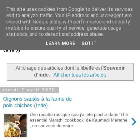
This site uses cookies from Google to deliver its services
Un peu gay dans les
and to analyze traffic. Your IP address and user-agent are
shared with Google along with performance and security
coings...
metrics to ensure quality of service, generate usage
statistics, and to detect and address abuse.
Découvrir le monde. Assiette après assiette. Verre après
LEARN MORE
GOT IT
verre ;-)
Affichage des articles dont le libellé est
Souvenir
d'inde
.
Afficher tous les articles
mardi 7 avril 2020
Oignons sautés à la farine de
pois chiches (Inde)
›
Une recette rustique que j'ai été pioché dans 'The
essential Marathi cookbook' de Kaumadi Marathé
, un souvenir de notre ...