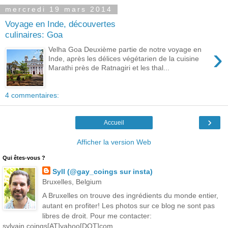
mercredi 19 mars 2014
Voyage en Inde, découvertes
culinaires: Goa
›
Velha Goa Deuxième partie de notre voyage en
Inde, après les délices végétarien de la cuisine
Marathi près de Ratnagiri et les thal...
4 commentaires:
›
Accueil
Afficher la version Web
Qui êtes-vous ?
Syll (@gay_coings sur insta)
Bruxelles, Belgium
A Bruxelles on trouve des ingrédients du monde entier,
autant en profiter! Les photos sur ce blog ne sont pas
libres de droit. Pour me contacter:
sylvain.coings[AT]yahoo[DOT]com