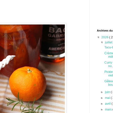
Archives du
▼
2026
( 2
▼
juille
Tacu-t
Crème
milh
Curry 
no..
Pickle
vie
Gâteau
bou
►
juin
( 
►
mai
( 
►
avril
(
►
mars