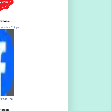
acebook...
dans les Coings
r Page Too
nterest!