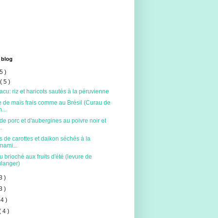
 blog
5 )
t
( 5 )
acu: riz et haricots sautés à la péruvienne
 de maïs frais comme au Brésil (Curau de
...
de porc et d'aubergines au poivre noir et
.
s de carottes et daikon séchés à la
tnami...
 brioché aux fruits d'été (levure de
langer)
3 )
3 )
 4 )
( 4 )