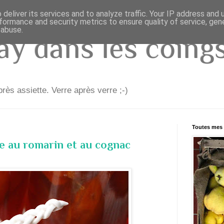
deliver its services and to analyze traffic. Your IP address and
formance and security metrics to ensure quality of service, ge
 abuse.
y dans les coings.
rès assiette. Verre après verre ;-)
Toutes mes 
e au romarin et au cognac