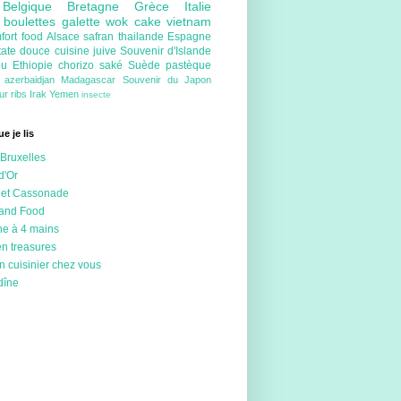
e
Belgique
Bretagne
Grèce
Italie
e
boulettes
galette
wok
cake
vietnam
fort food
Alsace
safran
thailande
Espagne
tate douce
cuisine juive
Souvenir d'Islande
ou
Ethiopie
chorizo
saké
Suède
pastèque
e
azerbaidjan
Madagascar
Souvenir du Japon
eur
ribs
Irak
Yemen
insecte
e je lis
Bruxelles
d'Or
 et Cassonade
 and Food
ne à 4 mains
en treasures
n cuisinier chez vous
dîne