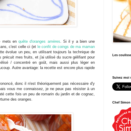
me mets en
quête d'oranges amères
. Si il y a bien une
 ans, c'est celle ci (et
le confit de coings de ma maman
te évolue un peu, en utilisant toujours la technique de
Les couliss
 précuit mes fruits, et j'ai utilisé du sucre gélifiant pour
mélisé / concentré en goût, mais aussi plus léger en
coup. Autre avantage: la recette est encore plus rapide
Suivez moi s
ononcé, donc il n'est théoriquement pas nécessaire d'y
mais vous me connaissez, je ne peux pas résister à un
outé cette fois un peu de romarin du jardin et de cognac,
mertume des oranges.
Chef Simon