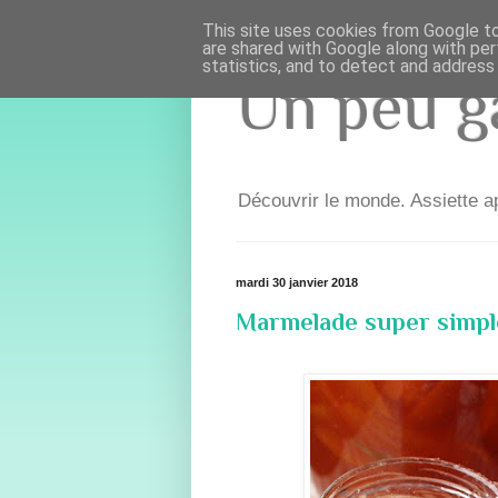
This site uses cookies from Google to 
are shared with Google along with per
statistics, and to detect and address
Un peu ga
Découvrir le monde. Assiette ap
mardi 30 janvier 2018
Marmelade super simpl