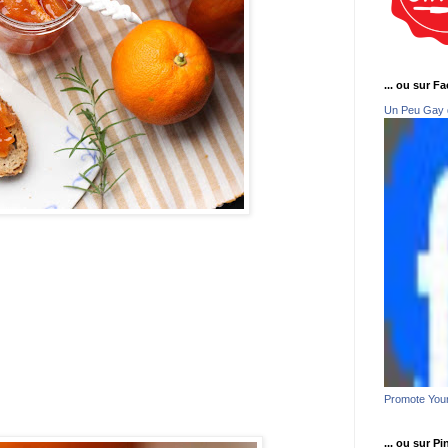
... ou sur F
Un Peu Gay 
Promote You
... ou sur Pi