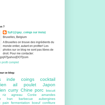
us ?
Syll (@gay_coings sur insta)
Bruxelles, Belgium
A Bruxelles on trouve des ingrédients du
monde entier, autant en profiter! Les
photos sur ce blog ne sont pas libres de
droit. Pour me contacter:
ings[AT]yahoo[DOT]com
 profil complet
sur ce blog:
nts
inde
coings
cocktail
arien
ail
poulet
Japon
lien
curry
Chine
porc
biscuit
ue
riz
agneau
Corée
amandes
bre
Iran
barbecue
aubergines
re
pain
fermentation
boeuf
confiture