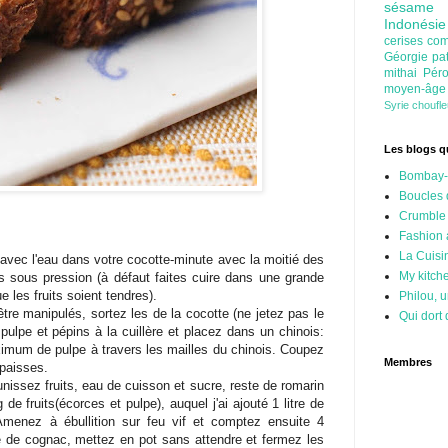
sésam
Indonési
cerises
com
Géorgie
pa
mithai
Pér
moyen-âg
Syrie
choufl
Les blogs qu
Bombay-
Boucles 
Crumble
Fashion
La Cuisi
avec l'eau dans votre cocotte-minute avec la moitié des
My kitch
es sous pression (à défaut faites cuire dans une grande
 les fruits soient tendres).
Philou, u
être manipulés, sortez les de la cocotte (ne jetez pas le
Qui dort 
 pulpe et pépins à la cuillère et placez dans un chinois:
aximum de pulpe à travers les mailles du chinois. Coupez
Membres
épaisses.
nissez fruits, eau de cuisson et sucre, reste de romarin
 de fruits(écorces et pulpe), auquel j'ai ajouté 1 litre de
Amenez à ébullition sur feu vif et comptez ensuite 4
te de cognac, mettez en pot sans attendre et fermez les