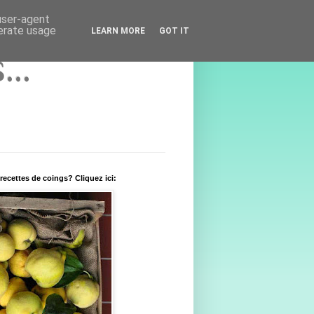
 user-agent
nerate usage
LEARN MORE
GOT IT
..
recettes de coings? Cliquez ici: