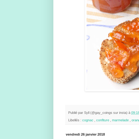
Publié par
Syll (@gay_coings sur insta)
à
09:1
Libellés :
cognac
,
confiture
,
marmelade
,
oran
vendredi 26 janvier 2018