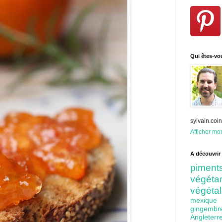
Qui êtes-vo
sylvain.co
Afficher mon
A découvrir 
pime
végét
végéta
mexiq
gingem
Angleter