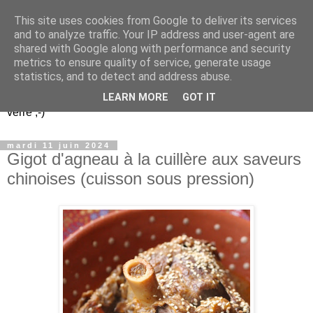
This site uses cookies from Google to deliver its services
Un peu gay dans les
and to analyze traffic. Your IP address and user-agent are
shared with Google along with performance and security
coings...
metrics to ensure quality of service, generate usage
statistics, and to detect and address abuse.
Découvrir le monde. Assiette après assiette. Verre après
LEARN MORE
GOT IT
verre ;-)
mardi 11 juin 2024
Gigot d'agneau à la cuillère aux saveurs
chinoises (cuisson sous pression)