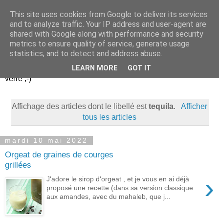
This site uses cookies from Google to deliver its services
Un peu gay dans les
and to analyze traffic. Your IP address and user-agent are
shared with Google along with performance and security
coings...
metrics to ensure quality of service, generate usage
statistics, and to detect and address abuse.
Découvrir le monde. Assiette après assiette. Verre après
LEARN MORE
GOT IT
verre ;-)
Affichage des articles dont le libellé est
tequila
.
Afficher
tous les articles
mardi 10 mai 2022
Orgeat de graines de courges
grillées
›
J'adore le sirop d'orgeat , et je vous en ai déjà
proposé une recette (dans sa version classique
aux amandes, avec du mahaleb, que j...