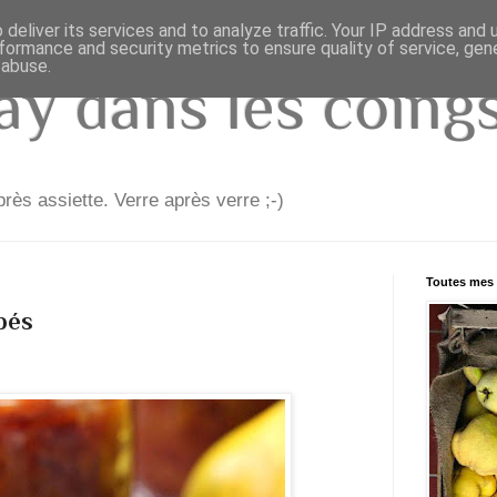
deliver its services and to analyze traffic. Your IP address and
formance and security metrics to ensure quality of service, ge
 abuse.
y dans les coings.
rès assiette. Verre après verre ;-)
Toutes mes 
pés