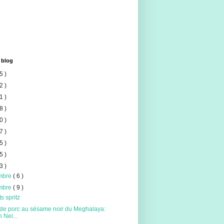
 blog
5 )
2 )
1 )
8 )
0 )
7 )
5 )
5 )
3 )
mbre
( 6 )
mbre
( 9 )
ts spritz
 de porc au sésame noir du Meghalaya:
 Nei...