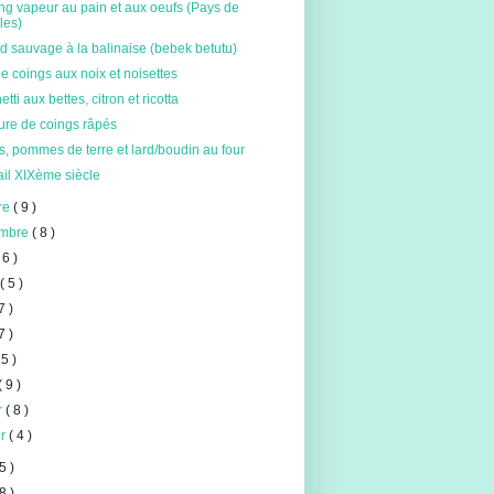
ng vapeur au pain et aux oeufs (Pays de
les)
 sauvage à la balinaise (bebek betutu)
e coings aux noix et noisettes
tti aux bettes, citron et ricotta
ure de coings râpés
, pommes de terre et lard/boudin au four
ail XIXème siècle
re
( 9 )
embre
( 8 )
 6 )
t
( 5 )
7 )
7 )
 5 )
( 9 )
er
( 8 )
er
( 4 )
5 )
8 )