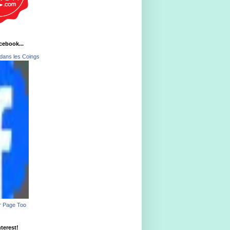
acebook...
dans les Coings
r Page Too
nterest!