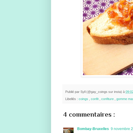
Publié par
Syll (@gay_coings sur insta)
à
09:0
Libellés :
coings
,
confit
,
confiture
,
gomme mas
4 commentaires :
Bombay-Bruxelles
9 novembre 2