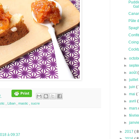
Puddi
Gal
Canard
Pâte d
Spaghe
Confit
Coings
Cockt
►
octob
►
sept
►
août
(
►
juille
►
juin
( 
►
mai
( 
2
►
avril
(
tic
,
Liban
,
mastic
,
sucre
►
mars
►
févri
►
janvi
►
2017
( 8
018 à 09:37
►
2016
( 8