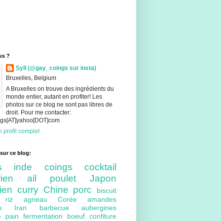
us ?
Syll (@gay_coings sur insta)
Bruxelles, Belgium
A Bruxelles on trouve des ingrédients du
monde entier, autant en profiter! Les
photos sur ce blog ne sont pas libres de
droit. Pour me contacter:
ings[AT]yahoo[DOT]com
 profil complet
sur ce blog:
nts
inde
coings
cocktail
arien
ail
poulet
Japon
lien
curry
Chine
porc
biscuit
ue
riz
agneau
Corée
amandes
bre
Iran
barbecue
aubergines
re
pain
fermentation
boeuf
confiture