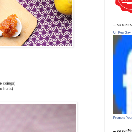
... ou sur F
Un Peu Gay 
e coings)
 fruits)
Promote You
... ou sur Pi