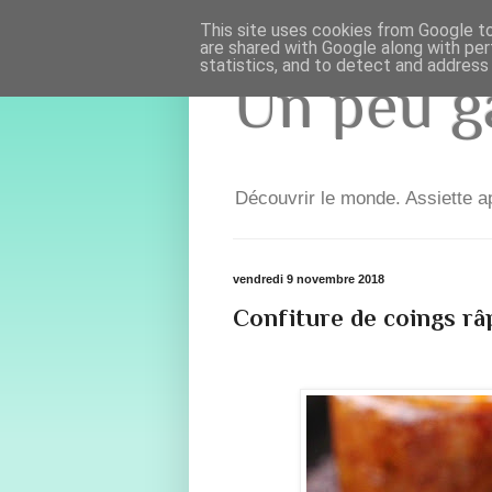
This site uses cookies from Google to 
are shared with Google along with per
statistics, and to detect and address
Un peu ga
Découvrir le monde. Assiette ap
vendredi 9 novembre 2018
Confiture de coings râ