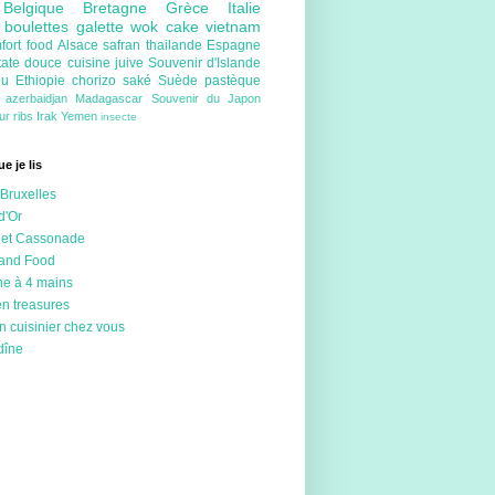
e
Belgique
Bretagne
Grèce
Italie
e
boulettes
galette
wok
cake
vietnam
fort food
Alsace
safran
thailande
Espagne
tate douce
cuisine juive
Souvenir d'Islande
ou
Ethiopie
chorizo
saké
Suède
pastèque
e
azerbaidjan
Madagascar
Souvenir du Japon
eur
ribs
Irak
Yemen
insecte
e je lis
Bruxelles
d'Or
 et Cassonade
 and Food
ne à 4 mains
en treasures
n cuisinier chez vous
dîne