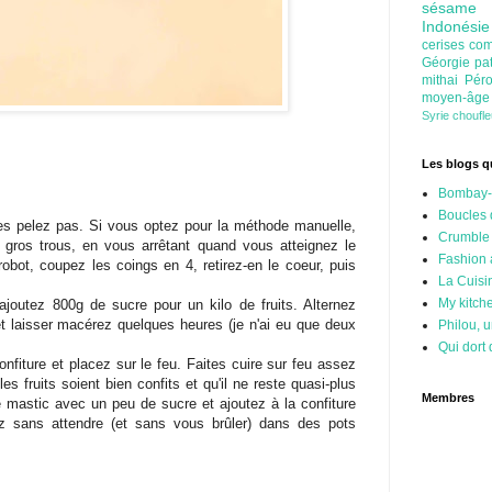
sésam
Indonési
cerises
com
Géorgie
pa
mithai
Pér
moyen-âg
Syrie
choufl
Les blogs qu
Bombay-
Boucles 
es pelez pas. Si vous optez pour la méthode manuelle,
Crumble
 gros trous, en vous arrêtant quand vous atteignez le
Fashion
 robot, coupez les coings en 4, retirez-en le coeur, puis
La Cuisi
My kitch
ajoutez 800g de sucre pour un kilo de fruits. Alternez
et laisser macérez quelques heures (je n'ai eu que deux
Philou, u
Qui dort 
nfiture et placez sur le feu. Faites cuire sur feu assez
es fruits soient bien confits et qu'il ne reste quasi-plus
Membres
 mastic avec un peu de sucre et ajoutez à la confiture
z sans attendre (et sans vous brûler) dans des pots