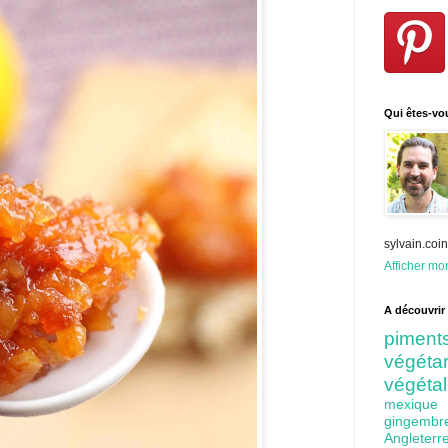
Qui êtes-vo
sylvain.co
Afficher mon
A découvrir 
pime
végét
végéta
mexiq
gingem
Angleter