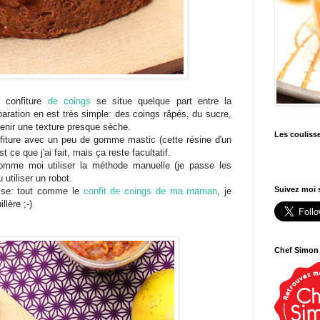
e confiture
de coings
se situe quelque part entre la
aration en est très simple: des coings râpés, du sucre,
tenir une texture presque sèche.
Les couliss
nfiture avec un peu de gomme mastic (cette résine d'un
t ce que j'ai fait, mais ça reste facultatif.
omme moi utiliser la méthode manuelle (je passe les
utiliser un robot.
Suivez moi s
dise: tout comme le
confit de coings de ma maman
, je
llère ;-)
Chef Simon