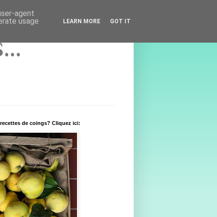
 user-agent
nerate usage
LEARN MORE
GOT IT
..
recettes de coings? Cliquez ici: