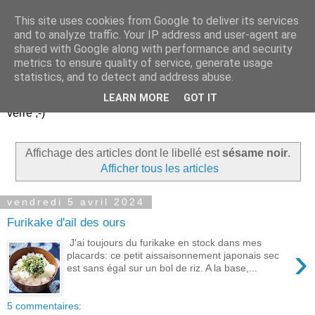
This site uses cookies from Google to deliver its services
Un peu gay dans les
and to analyze traffic. Your IP address and user-agent are
shared with Google along with performance and security
coings...
metrics to ensure quality of service, generate usage
statistics, and to detect and address abuse.
Découvrir le monde. Assiette après assiette. Verre après
LEARN MORE
GOT IT
verre ;-)
Affichage des articles dont le libellé est
sésame noir
.
Afficher tous les articles
vendredi 5 avril 2024
Furikake d'ail des ours
J'ai toujours du furikake en stock dans mes
›
placards: ce petit aissaisonnement japonais sec
est sans égal sur un bol de riz. A la base,...
5 commentaires: