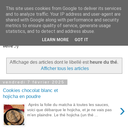
This site uses cookies from Google to deliver its services
Un peu gay dans les
and to analyze traffic. Your IP address and user-agent are
shared with Google along with performance and security
coings...
metrics to ensure quality of service, generate usage
statistics, and to detect and address abuse.
Découvrir le monde. Assiette après assiette. Verre après
LEARN MORE
GOT IT
verre ;-)
Affichage des articles dont le libellé est
heure du thé
.
Afficher tous les articles
vendredi 7 février 2025
Cookies chocolat blanc et
hojicha en poudre
›
Après la folie du matcha à toutes les sauces,
voici que débarque le hojicha, et je ne vais pas
m'en plaindre. Le thé hojicha (un thé ...