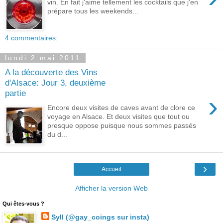
vin. En fait j'aime tellement les cocktails que j'en
prépare tous les weekends...
4 commentaires:
lundi 2 mai 2011
A la découverte des Vins
d'Alsace: Jour 3, deuxième
partie
›
Encore deux visites de caves avant de clore ce
voyage en Alsace. Et deux visites que tout ou
presque oppose puisque nous sommes passés
du d...
›
Accueil
Afficher la version Web
Qui êtes-vous ?
Syll (@gay_coings sur insta)