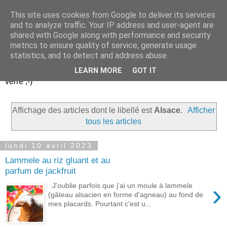
This site uses cookies from Google to deliver its services
Un peu gay dans les
and to analyze traffic. Your IP address and user-agent are
shared with Google along with performance and security
coings...
metrics to ensure quality of service, generate usage
statistics, and to detect and address abuse.
Découvrir le monde. Assiette après assiette. Verre après
LEARN MORE
GOT IT
verre ;-)
Affichage des articles dont le libellé est
Alsace
.
Afficher
tous les articles
lundi 10 avril 2023
Lammele au riz gluant et au
parfum de jackfruit
›
J'oublie parfois que j'ai un moule à lammele
(gâteau alsacien en forme d'agneau) au fond de
mes placards. Pourtant c'est u...