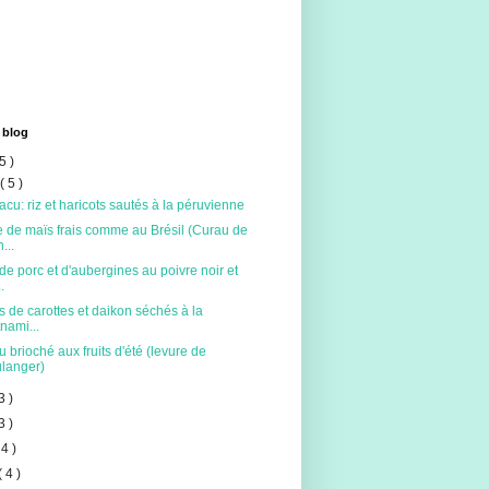
 blog
5 )
t
( 5 )
acu: riz et haricots sautés à la péruvienne
 de maïs frais comme au Brésil (Curau de
...
de porc et d'aubergines au poivre noir et
.
s de carottes et daikon séchés à la
tnami...
 brioché aux fruits d'été (levure de
langer)
3 )
3 )
 4 )
( 4 )