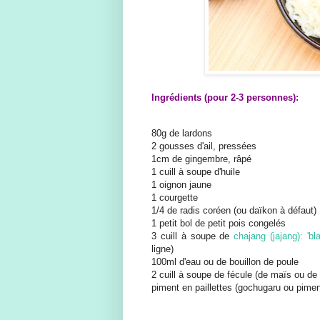
Ingrédients (pour 2-3 personnes):
80g de lardons
2 gousses d'ail, pressées
1cm de gingembre, râpé
1 cuill à soupe d'huile
1 oignon jaune
1 courgette
1/4 de radis coréen (ou daïkon à défaut)
1 petit bol de petit pois congelés
3 cuill à soupe de
chajang (jajang): 'b
ligne)
100ml d'eau ou de bouillon de poule
2 cuill à soupe de fécule (de maïs ou d
piment en paillettes (gochugaru ou piment 