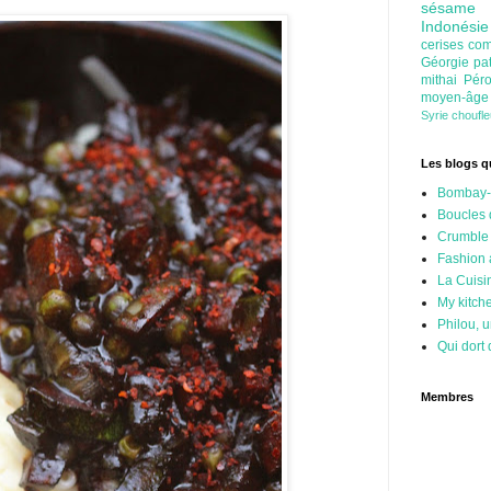
sésam
Indonési
cerises
com
Géorgie
pa
mithai
Pér
moyen-âg
Syrie
choufl
Les blogs qu
Bombay-
Boucles 
Crumble
Fashion
La Cuisi
My kitch
Philou, u
Qui dort 
Membres