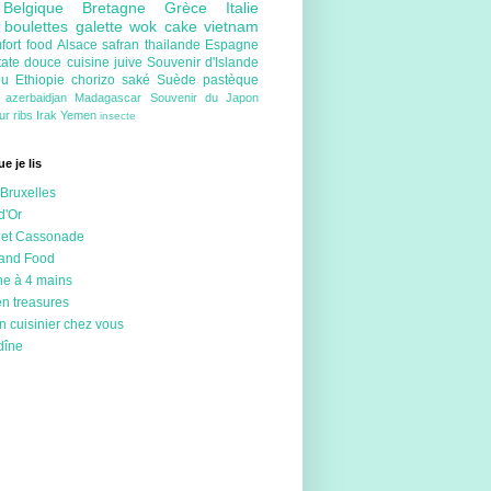
e
Belgique
Bretagne
Grèce
Italie
e
boulettes
galette
wok
cake
vietnam
fort food
Alsace
safran
thailande
Espagne
tate douce
cuisine juive
Souvenir d'Islande
ou
Ethiopie
chorizo
saké
Suède
pastèque
e
azerbaidjan
Madagascar
Souvenir du Japon
eur
ribs
Irak
Yemen
insecte
e je lis
Bruxelles
d'Or
 et Cassonade
 and Food
ne à 4 mains
en treasures
n cuisinier chez vous
dîne