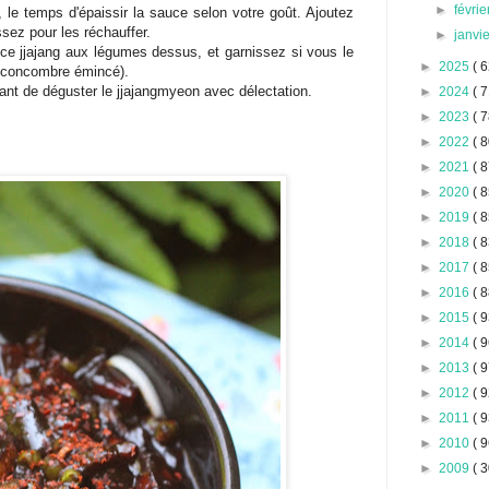
►
févri
 le temps d'épaissir la sauce selon votre goût. Ajoutez
ssez pour les réchauffer.
►
janvi
uce jjajang aux légumes dessus, et garnissez si vous le
►
2025
( 6
 concombre émincé).
ant de déguster le jjajangmyeon avec délectation.
►
2024
( 7
►
2023
( 7
►
2022
( 8
►
2021
( 8
►
2020
( 8
►
2019
( 8
►
2018
( 8
►
2017
( 8
►
2016
( 8
►
2015
( 9
►
2014
( 9
►
2013
( 9
►
2012
( 9
►
2011
( 9
►
2010
( 9
►
2009
( 3