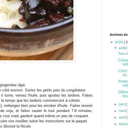
Archives du
▼
2026
( 2
▼
juille
Tacu-t
Crème
milh
Curry 
no..
Pickle
 gingembre râpé.
vie
ôté environ. Sortez les petits pois du congélateur.
Gâteau
l fume, versez l'huile, puis ajoutez les lardons. Faites
bou
 le temps que les lardons commencent à colorer.
►
juin
( 
), mélangez bien pour les enrober d'huile. Faites revenir
de soja, et faites sauter le tout pendant 7-8 minutes,
►
mai
( 
lus crus mais gardent quand même un peu de croquant.
►
avril
(
ire vos nouilles selon les instructions sur le paquet.
►
mars
z dissout la fécule.