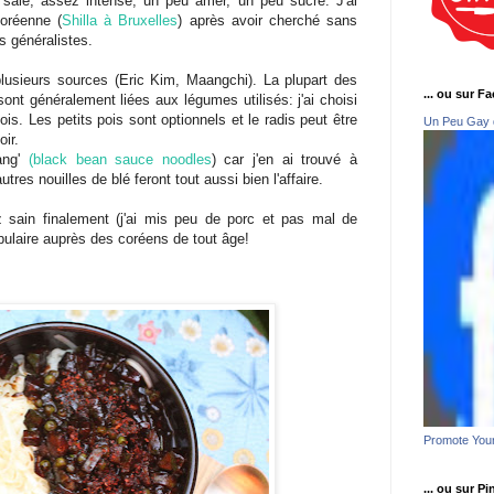
 salé, assez intense, un peu amer, un peu sucré. J'ai
coréenne (
Shilla à Bruxelles
) après avoir cherché sans
s généralistes.
plusieurs sources (Eric Kim, Maangchi). La plupart des
... ou sur F
sont généralement liées aux légumes utilisés: j'ai choisi
ois. Les petits pois sont optionnels et le radis peut être
Un Peu Gay 
ir.
jang'
(black bean sauce noodles
) car j'en ai trouvé à
tres nouilles de blé feront tout aussi bien l'affaire.
ez sain finalement (j'ai mis peu de porc et pas mal de
ulaire auprès des coréens de tout âge!
Promote You
... ou sur Pi