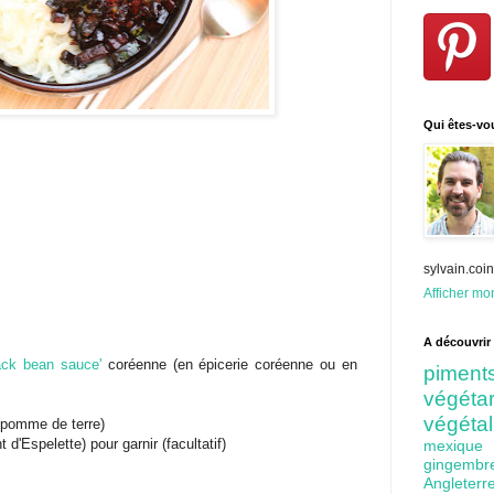
Qui êtes-vo
sylvain.co
Afficher mon
A découvrir 
lack bean sauce'
coréenne (en épicerie coréenne ou en
pime
végét
végéta
e pomme de terre)
d'Espelette) pour garnir (facultatif)
mexiq
gingem
Angleter