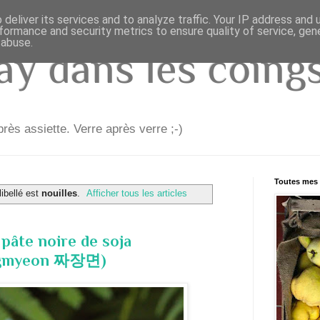
deliver its services and to analyze traffic. Your IP address and
formance and security metrics to ensure quality of service, ge
 abuse.
y dans les coings.
rès assiette. Verre après verre ;-)
Toutes mes 
libellé est
nouilles
.
Afficher tous les articles
 pâte noire de soja
angmyeon 짜장면)