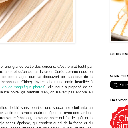
Les couliss
iver une grande partie des coréens. C'est le plat festif par
tre amis et qu'on se fait livrer en Corée comme nous on
Suivez moi s
urs de cette façon que j'ai découvert ce classique de la
 inconnu en Chine): invités chez une amie installée à
s via de magnifiqus photos
), elle nous a proposé de se
 sauce noire: ça tombait bien, on n'avait pas encore eu
Chef Simon
illes de blé sans oeuf) et une sauce noire brillante au
er facile (un simple sauté de légumes avec des lardons
 trouver le 'chajang', la sauce noire qui fait le goût et la
soja assez épaisse, qui contient aussi de la farine et du