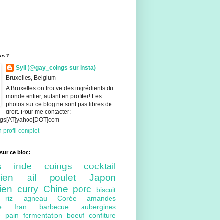
us ?
Syll (@gay_coings sur insta)
Bruxelles, Belgium
A Bruxelles on trouve des ingrédients du
monde entier, autant en profiter! Les
photos sur ce blog ne sont pas libres de
droit. Pour me contacter:
ings[AT]yahoo[DOT]com
 profil complet
sur ce blog:
nts
inde
coings
cocktail
arien
ail
poulet
Japon
lien
curry
Chine
porc
biscuit
ue
riz
agneau
Corée
amandes
bre
Iran
barbecue
aubergines
re
pain
fermentation
boeuf
confiture