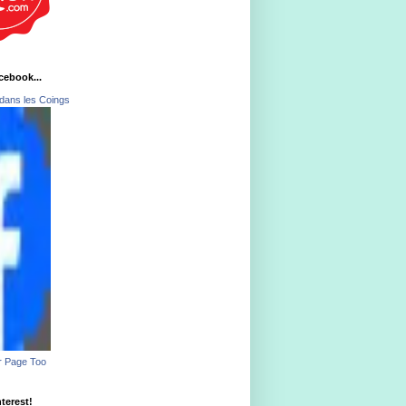
acebook...
dans les Coings
r Page Too
nterest!