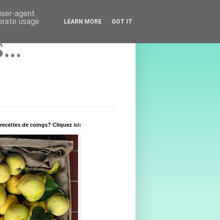
 user-agent
nerate usage
LEARN MORE
GOT IT
..
recettes de coings? Cliquez ici: