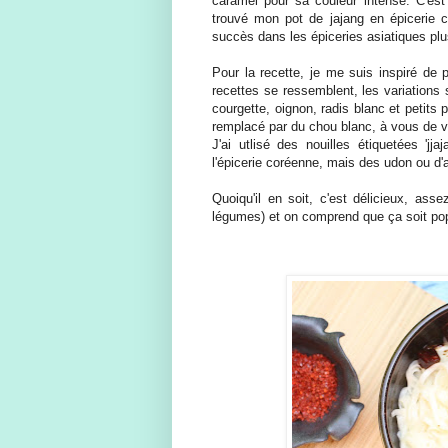
caramel pour sa couleur intense. C'est
trouvé mon pot de jajang en épicerie 
succès dans les épiceries asiatiques plu
Pour la recette, je me suis inspiré de 
recettes se ressemblent, les variations 
courgette, oignon, radis blanc et petits p
remplacé par du chou blanc, à vous de vo
J'ai utlisé des nouilles étiquetées 'jja
l'épicerie coréenne, mais des udon ou d'au
Quoiqu'il en soit, c'est délicieux, ass
légumes) et on comprend que ça soit pop