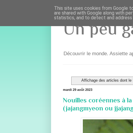
This site uses cookies from Google to 
are shared with Google along with per
statistics, and to detect and address
Un peu ga
Découvrir le monde. Assiette ap
Affichage des articles dont le 
mardi 29 août 2023
Nouilles coréennes à la
(jajangmyeon ou jjaj