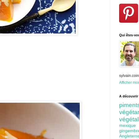
Qui êtes-vo
sylvain.co
Afficher mon
A découvrir 
pime
végét
végéta
mexiq
gingem
Angleter