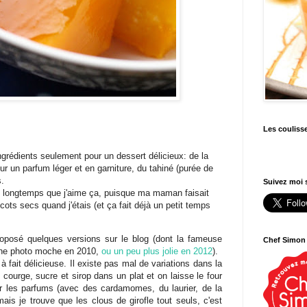
Les couliss
ngrédients seulement pour un dessert délicieux: de la
ur un parfum léger et en garniture, du tahiné (purée de
s.
Suivez moi s
en longtemps que j'aime ça, puisque ma maman faisait
cots secs quand j'étais (et ça fait déjà un petit temps
roposé quelques versions sur le blog (dont la fameuse
Chef Simon
 une photo moche en 2010,
ou un peu plus jolie en 2012
).
à fait délicieuse. Il existe pas mal de variations dans la
: courge, sucre et sirop dans un plat et on laisse le four
ier les parfums (avec des cardamomes, du laurier, de la
ais je trouve que les clous de girofle tout seuls, c'est