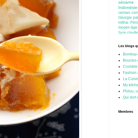
sésam
Indonési
cerises
com
Géorgie
pa
mithai
Pér
moyen-âg
Syrie
choufl
Les blogs qu
Bombay-
Boucles 
Crumble
Fashion
La Cuisi
My kitch
Philou, u
Qui dort 
Membres