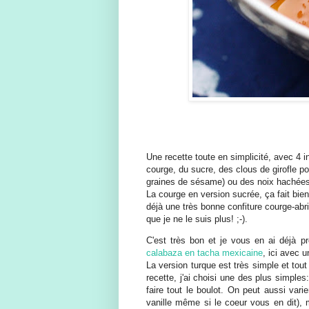
Une recette toute en simplicité, avec 4 i
courge, du sucre, des clous de girofle po
graines de sésame) ou des noix hachée
La courge en version sucrée, ça fait bi
déjà une très bonne confiture courge-abri
que je ne le suis plus! ;-).
C'est très bon et je vous en ai déjà p
calabaza en tacha mexicaine
, ici avec
La version turque est très simple et tout 
recette, j'ai choisi une des plus simples
faire tout le boulot. On peut aussi var
vanille même si le coeur vous en dit), m