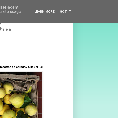
 user-agent
nerate usage
LEARN MORE
GOT IT
..
recettes de coings? Cliquez ici: