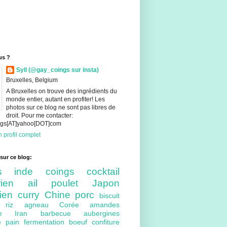
us ?
Syll (@gay_coings sur insta)
Bruxelles, Belgium
A Bruxelles on trouve des ingrédients du
monde entier, autant en profiter! Les
photos sur ce blog ne sont pas libres de
droit. Pour me contacter:
ings[AT]yahoo[DOT]com
 profil complet
sur ce blog:
nts
inde
coings
cocktail
arien
ail
poulet
Japon
lien
curry
Chine
porc
biscuit
ue
riz
agneau
Corée
amandes
bre
Iran
barbecue
aubergines
re
pain
fermentation
boeuf
confiture