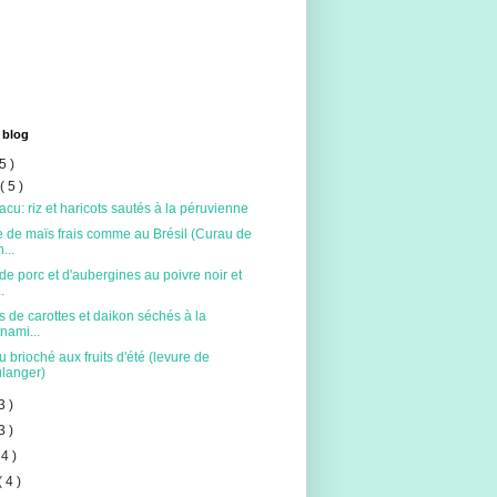
 blog
5 )
t
( 5 )
acu: riz et haricots sautés à la péruvienne
 de maïs frais comme au Brésil (Curau de
...
de porc et d'aubergines au poivre noir et
.
s de carottes et daikon séchés à la
tnami...
 brioché aux fruits d'été (levure de
langer)
3 )
3 )
 4 )
( 4 )