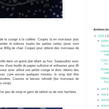
Archives du
▼
2026
( 2
e de la courge à la cuillère. Coupez la en morceaux puis
▼
juille
tendre et enlevez toutes les parties vertes (avec mon
Tacu-t
nue 900g de chair. Coupez pour obtenir des morceaux de
Crème
milh
Curry 
ofle dans un grand plat allant au four. Saupoudrez avec
no..
rez d'une feuille de papier sulfurisé et enfournez pour 45
Pickle
vous avez utilisé une petite courge et donc obtenu des
vie
sez cuire encore quelques minutes: le sirop doit être
Gâteau
tendres. Couvrez et laissez refroidir (les morceaux de
bou
u sirop).
►
juin
( 
un peu de sirop et garni de tahiné ou de noix hachées.
►
mai
( 
►
avril
(
►
mars