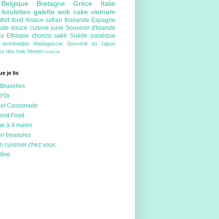
e
Belgique
Bretagne
Grèce
Italie
e
boulettes
galette
wok
cake
vietnam
fort food
Alsace
safran
thailande
Espagne
tate douce
cuisine juive
Souvenir d'Islande
ou
Ethiopie
chorizo
saké
Suède
pastèque
e
azerbaidjan
Madagascar
Souvenir du Japon
eur
ribs
Irak
Yemen
insecte
e je lis
Bruxelles
d'Or
 et Cassonade
 and Food
ne à 4 mains
en treasures
n cuisinier chez vous
dîne