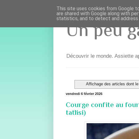
This site uses cookies from Google to 
are shared with Google along with per
statistics, and to detect and address
Un peu ga
Découvrir le monde. Assiette ap
Affichage des articles dont le
vendredi 6 février 2026
Courge confite au fou
tatlisi)