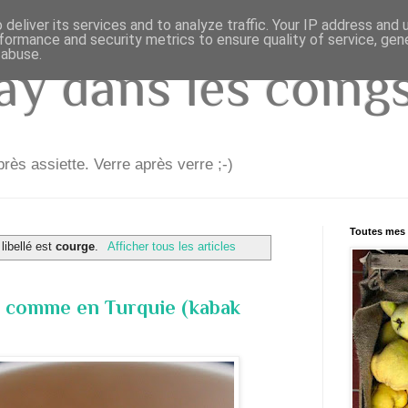
deliver its services and to analyze traffic. Your IP address and
formance and security metrics to ensure quality of service, ge
 abuse.
y dans les coings.
rès assiette. Verre après verre ;-)
Toutes mes 
 libellé est
courge
.
Afficher tous les articles
r comme en Turquie (kabak