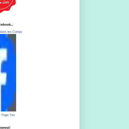
acebook...
dans les Coings
r Page Too
nterest!