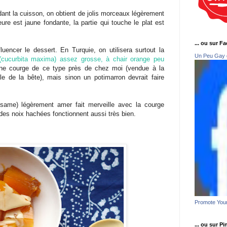
nt la cuisson, on obtient de jolis morceaux légèrement
eure est jaune fondante, la partie qui touche le plat est
... ou sur F
uencer le dessert. En Turquie, on utilisera surtout la
Un Peu Gay 
(cucurbita maxima) assez grosse, à chair orange peu
 une courge de ce type près de chez moi (vendue à la
e de la bête), mais sinon un potimarron devrait faire
ésame) légèrement amer fait merveille avec la courge
, des noix hachées fonctionnent aussi très bien.
Promote You
... ou sur Pi